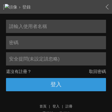
›
登錄
安全提問(未設定請忽略)
還沒有註冊？
取回密碼
登入
首頁
|
登入
|
註冊