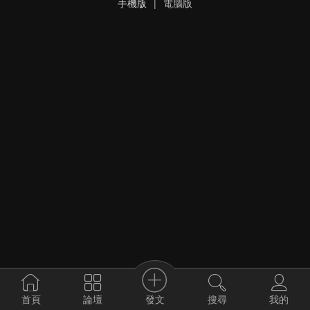
手機版
|
電腦版
發文
首頁
論壇
搜尋
我的