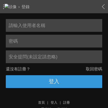
›
登錄
安全提問(未設定請忽略)
還沒有註冊？
取回密碼
登入
首頁
|
登入
|
註冊