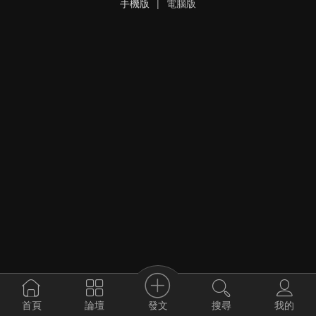
手機版
|
電腦版
發文
首頁
論壇
搜尋
我的