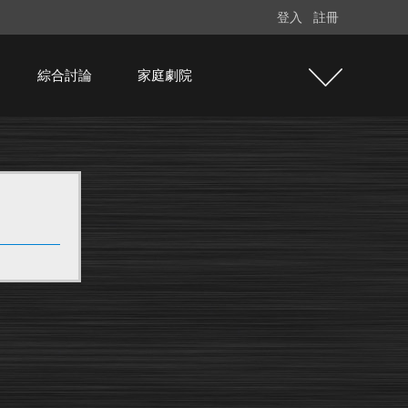
登入
註冊
綜合討論
家庭劇院