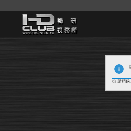
請稍候..