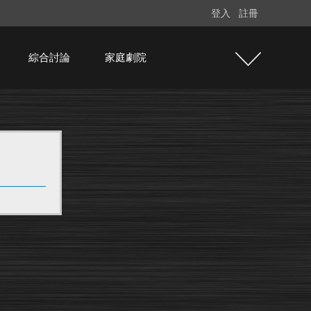
登入
註冊
綜合討論
家庭劇院