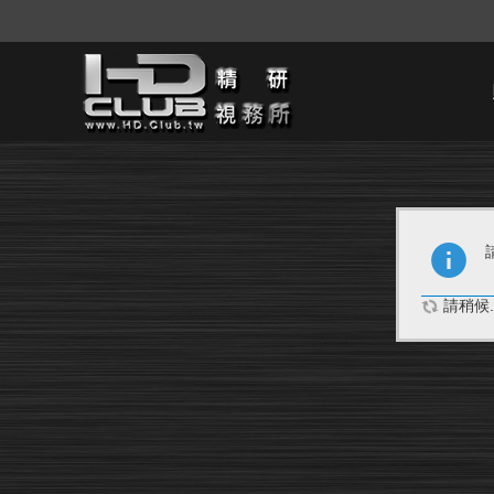
請稍候..