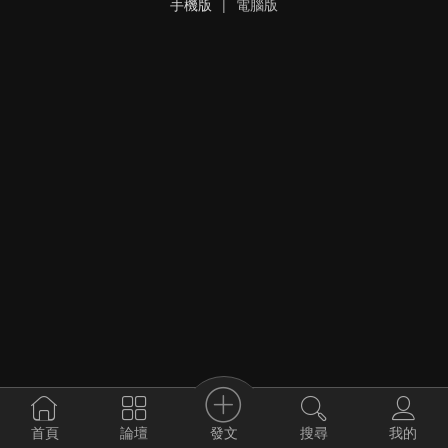
手機版
|
電腦版
發文
首頁
論壇
搜尋
我的