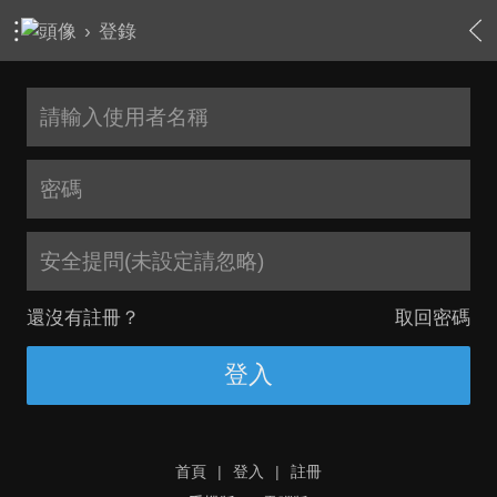
›
登錄
安全提問(未設定請忽略)
還沒有註冊？
取回密碼
登入
首頁
|
登入
|
註冊