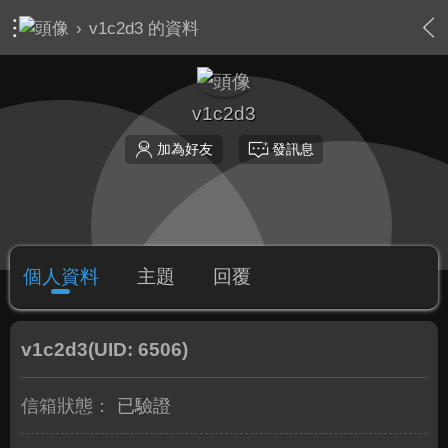
›
v1c2d3 的資料
v1c2d3
加為好友
發訊息
個人資料
主題
回覆
v1c2d3
(UID: 6506)
信箱狀態：
已驗證