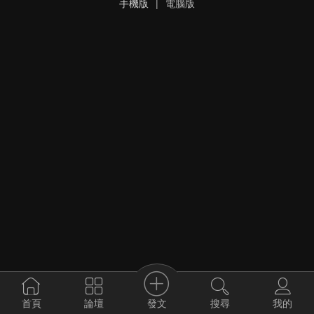
手機版
|
電腦版
發文
首頁
論壇
搜尋
我的