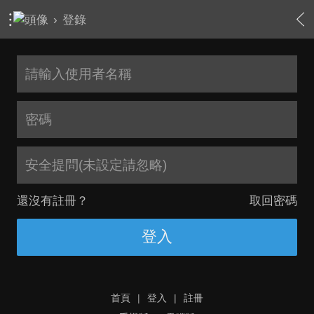
›
登錄
安全提問(未設定請忽略)
還沒有註冊？
取回密碼
登入
首頁
|
登入
|
註冊