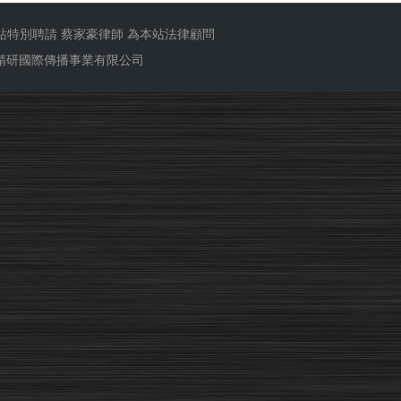
站特別聘請
蔡家豪律師
為本站法律顧問
ub 精研國際傳播事業有限公司