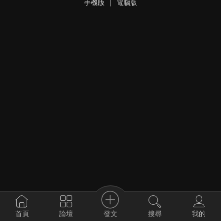
手機版
|
電腦版
發文
首頁
論壇
搜尋
我的