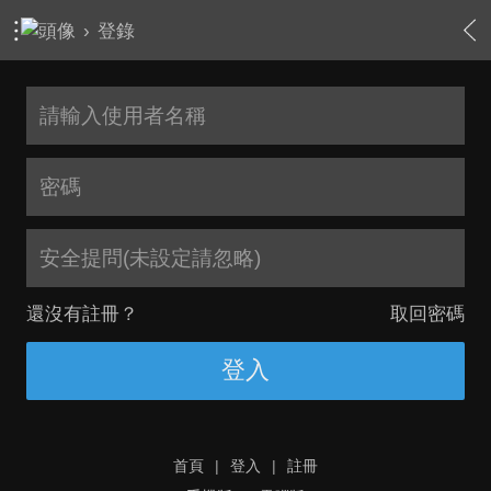
›
登錄
安全提問(未設定請忽略)
還沒有註冊？
取回密碼
登入
首頁
|
登入
|
註冊