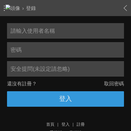
›
登錄
安全提問(未設定請忽略)
還沒有註冊？
取回密碼
登入
首頁
|
登入
|
註冊