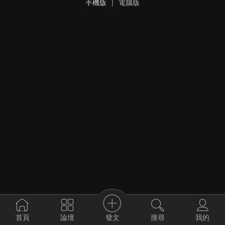
手機版
|
電腦版
發文
首頁
論壇
搜尋
我的