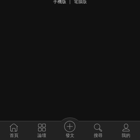
手機版
|
電腦版
發文
首頁
論壇
搜尋
我的