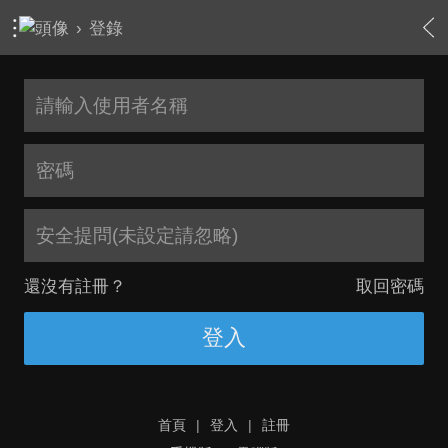
›
登錄
安全提問(未設定請忽略)
還沒有註冊？
取回密碼
登入
首頁
|
登入
|
註冊