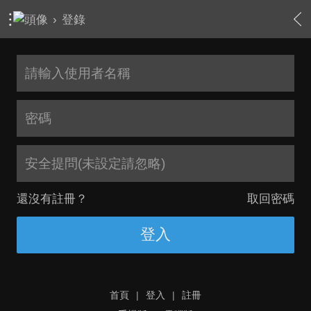
›
登錄
安全提問(未設定請忽略)
還沒有註冊？
取回密碼
登入
首頁
|
登入
|
註冊