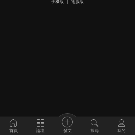
手機版
|
電腦版
發文
首頁
論壇
搜尋
我的