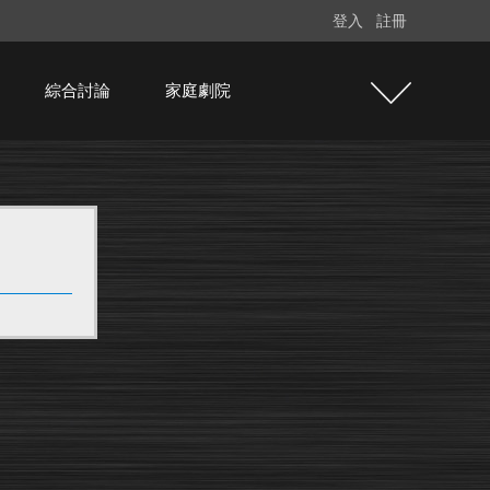
登入
註冊
綜合討論
家庭劇院