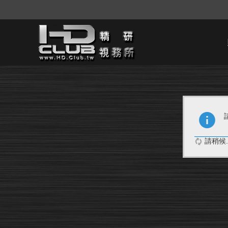
請稍候..