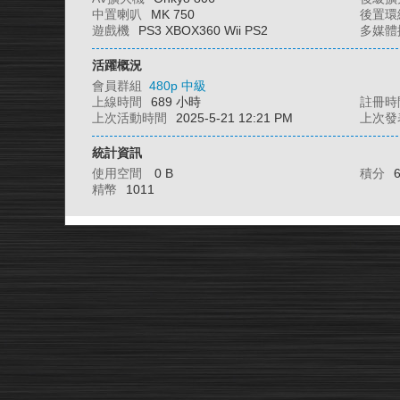
中置喇叭
MK 750
後置環
遊戲機
PS3 XBOX360 Wii PS2
多媒體
活躍概況
會員群組
480p 中級
上線時間
689 小時
註冊時
上次活動時間
2025-5-21 12:21 PM
上次發
統計資訊
使用空間
0 B
積分
精幣
1011