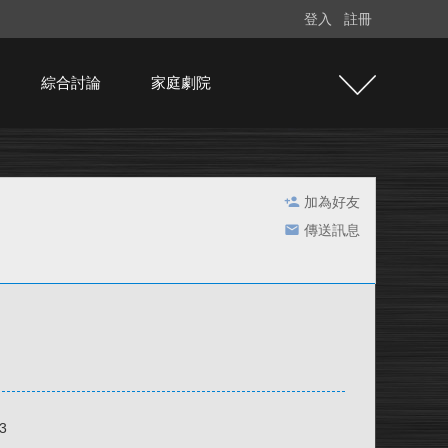
登入
註冊
綜合討論
家庭劇院
加為好友
傳送訊息
3