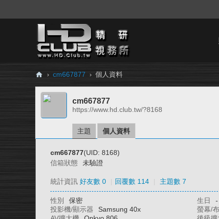
›
cm667877
›
個人資料
H
cm667877
D.
https://www.hd.club.tw/?8168
Cl
ub
主題
個人資料
精
cm667877
(UID: 8168)
研
信箱狀態
未驗證
視
統計資訊
好友數 0
|
回覆數 114
|
主題數 7
務
性別
保密
生日
-
所
投影機/顯示器
Samsung 40x
螢幕/
AV擴大機
Onkyo 806
後級擴