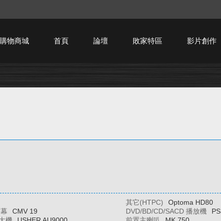
購物商城
首頁
論壇
敗家特區
影片創作
HTPC技術討論
其它(HTPC)
Optoma HD80
布幕
CMV 19
DVD/BD/CD/SACD 播放機
PS
大機
USHER AU9000
前置主喇叭
MK 750