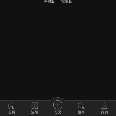
手機版
|
電腦版
發文
首頁
論壇
搜尋
我的