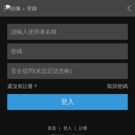
›
登錄
安全提問(未設定請忽略)
還沒有註冊？
取回密碼
登入
首頁
|
登入
|
註冊