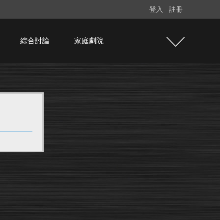
登入
註冊
綜合討論
家庭劇院