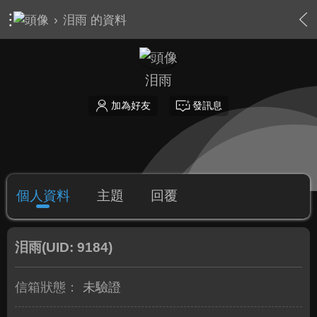
›
泪雨 的資料
泪雨
加為好友
發訊息
個人資料
主題
回覆
泪雨
(UID: 9184)
信箱狀態：
未驗證