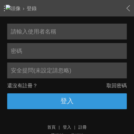
›
登錄
安全提問(未設定請忽略)
還沒有註冊？
取回密碼
登入
首頁
|
登入
|
註冊