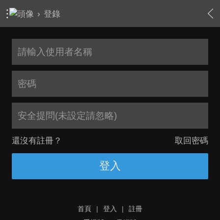
›
登錄
安全提問(未設定請忽略)
還沒有註冊？
取回密碼
登入
首頁
|
登入
|
註冊