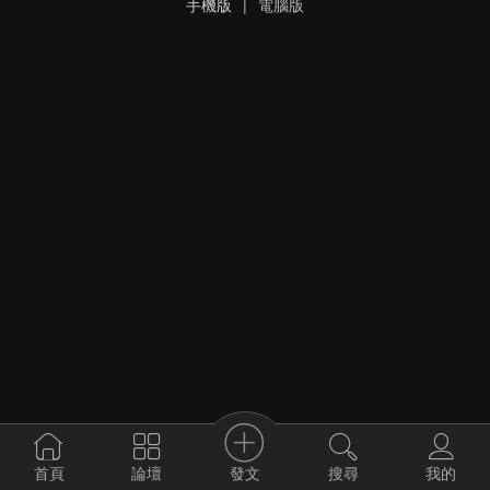
手機版
|
電腦版
發文
首頁
論壇
搜尋
我的