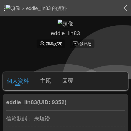
›
eddie_lin83 的資料
eddie_lin83
加為好友
發訊息
個人資料
主題
回覆
eddie_lin83
(UID: 9352)
信箱狀態：
未驗證