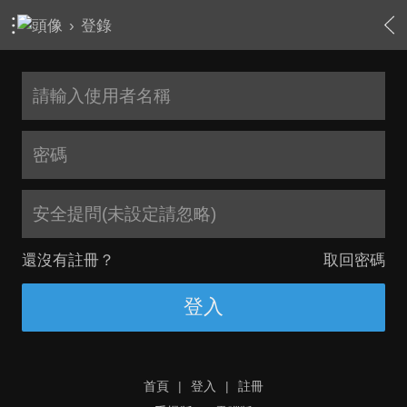
›
登錄
安全提問(未設定請忽略)
還沒有註冊？
取回密碼
登入
首頁
|
登入
|
註冊