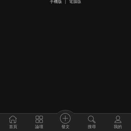
手機版
|
電腦版
發文
首頁
論壇
搜尋
我的