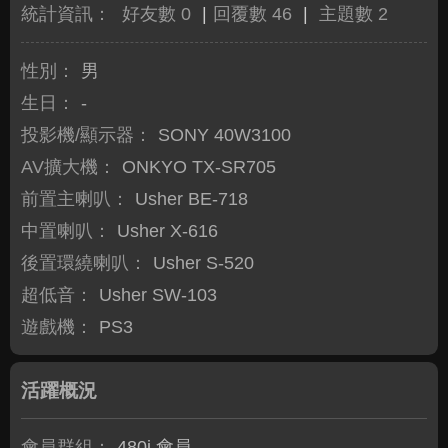
統計資訊：
好友數 0
|
回覆數 46
|
主題數 2
性別：
男
生日：
-
投影機/顯示器：
SONY 40W3100
AV擴大機：
ONKYO TX-SR705
前置主喇叭：
Usher BE-718
中置喇叭：
Usher X-616
後置環繞喇叭：
Usher S-520
超低音：
Usher SW-103
遊戲機：
PS3
活躍概況
會員群組：
480i 會員