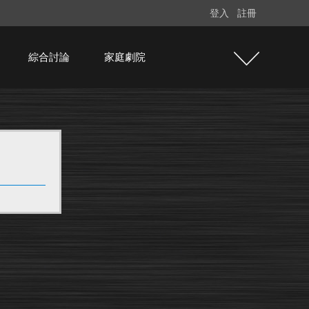
登入
註冊
綜合討論
家庭劇院