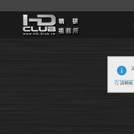
請稍候..