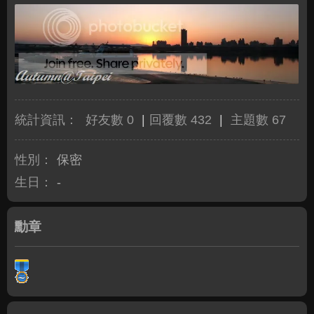
統計資訊：
好友數 0
|
回覆數 432
|
主題數 67
性別：
保密
生日：
-
勳章