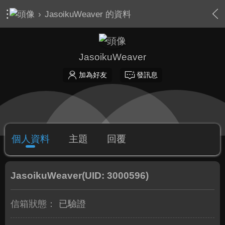
›
JasoikuWeaver 的資料
JasoikuWeaver
加為好友
發訊息
個人資料
主題
回覆
JasoikuWeaver
(UID: 3000596)
信箱狀態：
已驗證