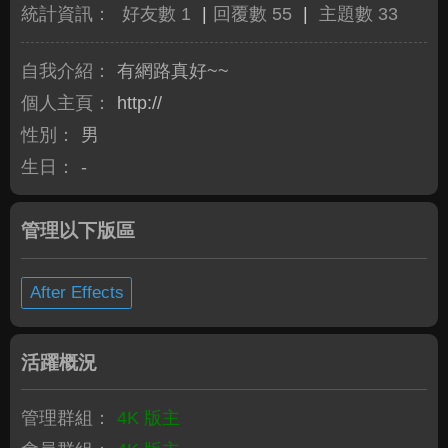
統計資訊：
好友數 1
|
回覆數 55
|
主題數 33
自我介紹：
有網路真好~~
個人主頁：
http://
性別：
男
生日：
-
管理以下版區
After Effects
活躍概況
管理群組：
4K 版主