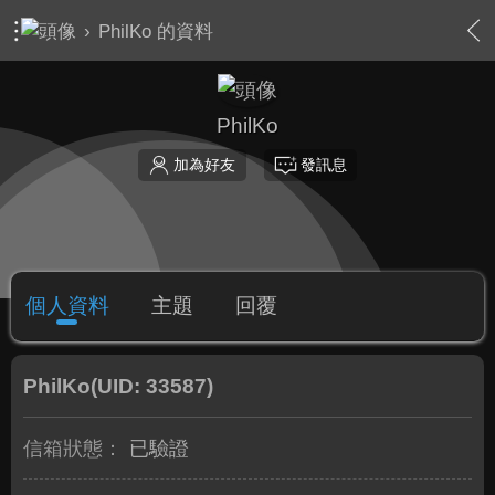
›
PhilKo 的資料
PhilKo
加為好友
發訊息
個人資料
主題
回覆
PhilKo
(UID: 33587)
信箱狀態：
已驗證