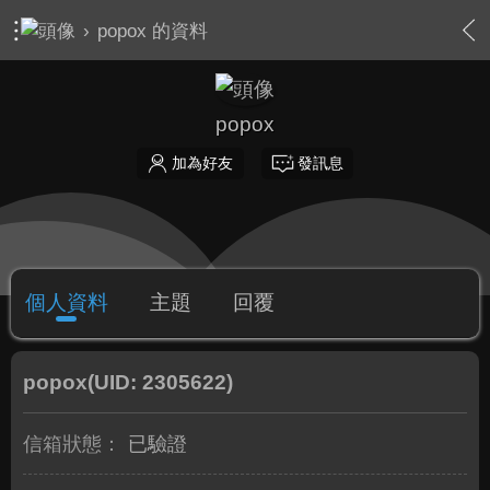
›
popox 的資料
popox
加為好友
發訊息
個人資料
主題
回覆
popox
(UID: 2305622)
信箱狀態：
已驗證