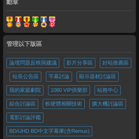
勳章
管理以下版區
論壇問題反映與建議
影片分享區
好站推薦區
站長公告區
字幕討論
顯示器材討論區
我的家庭劇院
1080 VIP俱樂部
站務中心
綜合討論區
軟硬體相關技術
擴大機討論區
電影討論評鑑
BD/UHD BD中文字幕庫(含Remux)