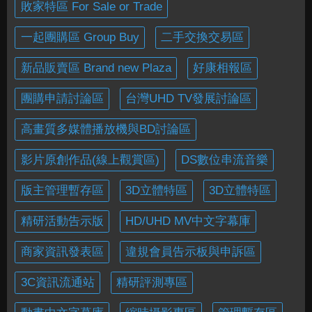
敗家特區 For Sale or Trade
一起團購區 Group Buy
二手交換交易區
新品販賣區 Brand new Plaza
好康相報區
團購申請討論區
台灣UHD TV發展討論區
高畫質多媒體播放機與BD討論區
影片原創作品(線上觀賞區)
DS數位串流音樂
版主管理暫存區
3D立體特區
3D立體特區
精研活動告示版
HD/UHD MV中文字幕庫
商家資訊發表區
違規會員告示板與申訴區
3C資訊流通站
精研評測專區