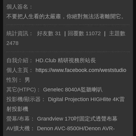
個人簽名：
不要把人生看的太嚴肅，你絕對無法活著離開它。
統計資訊：
好友數 31
|
回覆數 11072
|
主題數
2478
自我介紹：
HD.Club 精研視務所站長
個人主頁：
https://www.facebook.com/weststudio
性別：
男
其它(HTPC)：
Genelec 8040A監聽喇叭
投影機/顯示器：
Digital Projection HIGHlite 4K雷
射投影機
螢幕/布幕：
Grandview 170吋固定式透聲布幕
AV擴大機：
Denon AVC-8500H/Denon AVR-