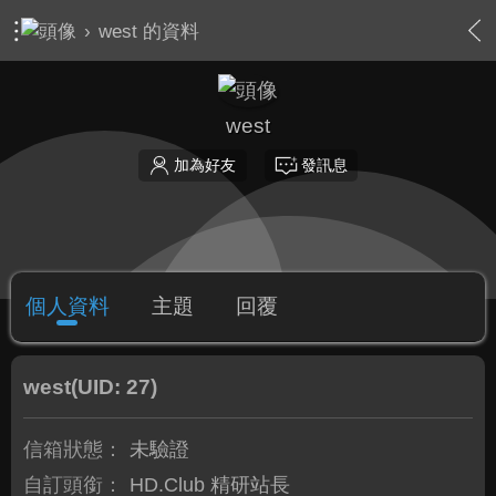
›
west 的資料
west
加為好友
發訊息
個人資料
主題
回覆
west
(UID: 27)
信箱狀態：
未驗證
自訂頭銜：
HD.Club 精研站長