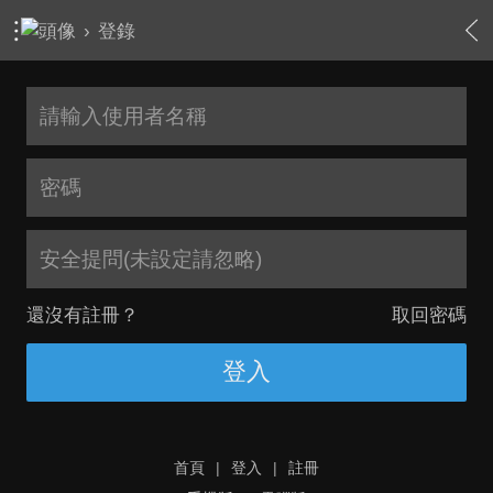
›
登錄
安全提問(未設定請忽略)
還沒有註冊？
取回密碼
登入
首頁
|
登入
|
註冊