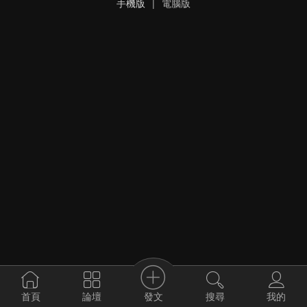
手機版
|
電腦版
發文
首頁
論壇
搜尋
我的