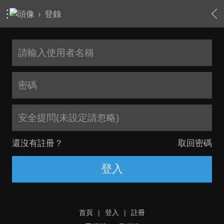
›
登錄
安全提問(未設定請忽略)
還沒有註冊？
取回密碼
登入
首頁
|
登入
|
註冊