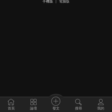
手機版
|
電腦版
發文
首頁
論壇
搜尋
我的