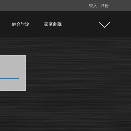
登入
註冊
綜合討論
家庭劇院