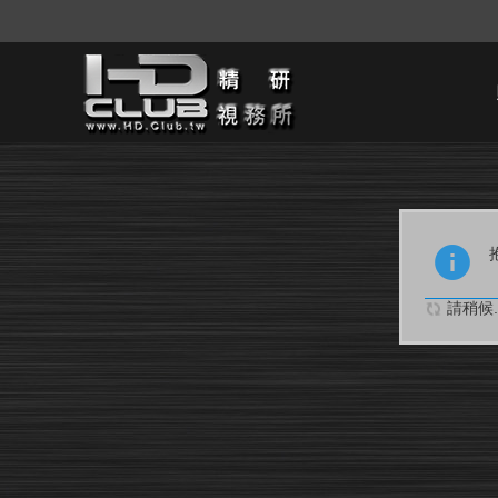
請稍候..