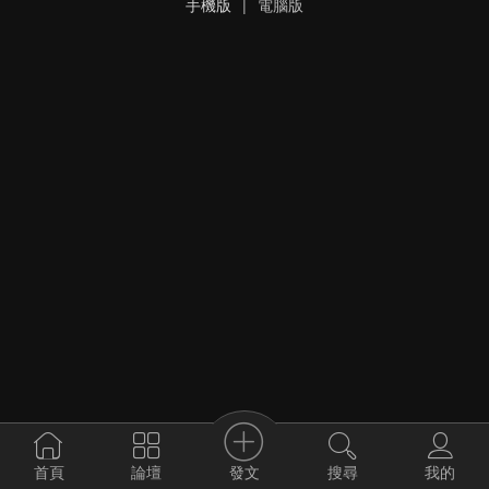
手機版
|
電腦版
發文
首頁
論壇
搜尋
我的