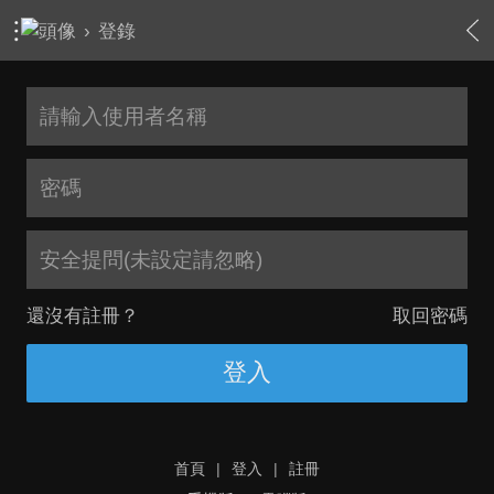
›
登錄
安全提問(未設定請忽略)
還沒有註冊？
取回密碼
登入
首頁
|
登入
|
註冊