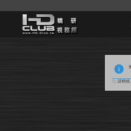
請稍候..