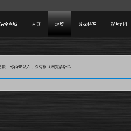
購物商城
首頁
論壇
敗家特區
影片創作
HTPC技術討論
抱歉，你尚未登入，沒有權限瀏覽該版區
.