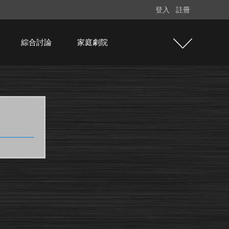
登入
註冊
綜合討論
家庭劇院