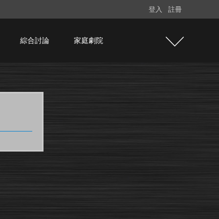
登入
註冊
綜合討論
家庭劇院