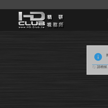
請稍候..