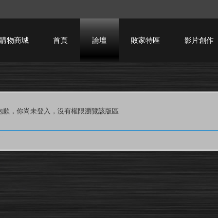
購物商城
首頁
論壇
敗家特區
影片創作
HTPC技術討論
抱歉，你尚未登入，沒有權限瀏覽該版區
.