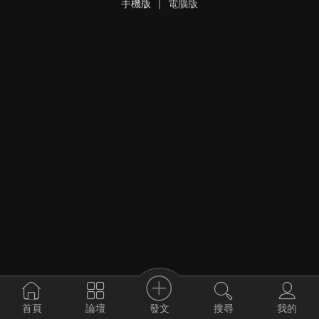
手機版
|
電腦版
發文
首頁
論壇
搜尋
我的