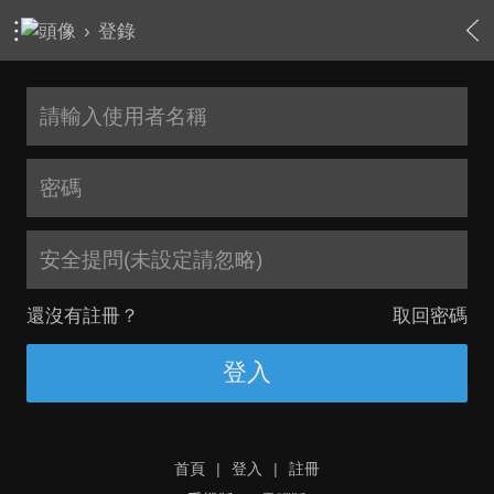
›
登錄
安全提問(未設定請忽略)
還沒有註冊？
取回密碼
登入
首頁
|
登入
|
註冊