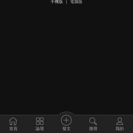
手機版
|
電腦版
發文
首頁
論壇
搜尋
我的