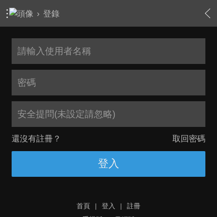
›
登錄
安全提問(未設定請忽略)
還沒有註冊？
取回密碼
登入
首頁
|
登入
|
註冊