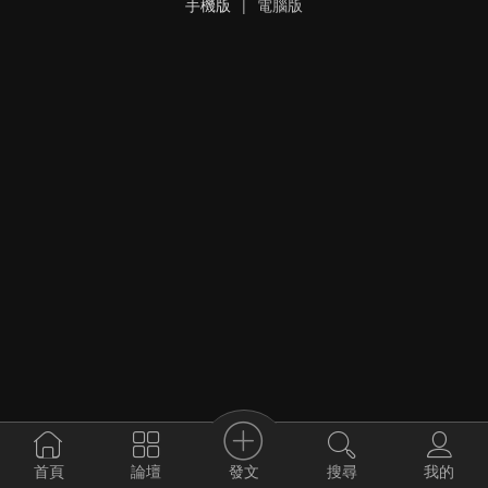
手機版
|
電腦版
發文
首頁
論壇
搜尋
我的