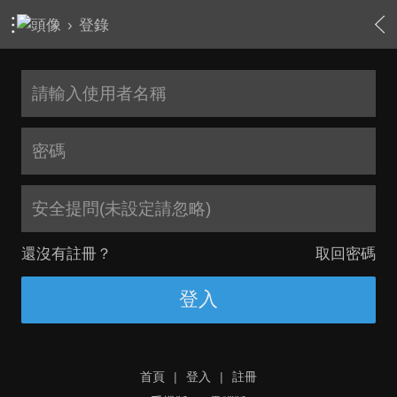
›
登錄
安全提問(未設定請忽略)
還沒有註冊？
取回密碼
登入
首頁
|
登入
|
註冊