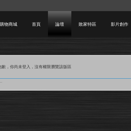
購物商城
首頁
論壇
敗家特區
影片創作
HTPC技術討論
抱歉，你尚未登入，沒有權限瀏覽該版區
.