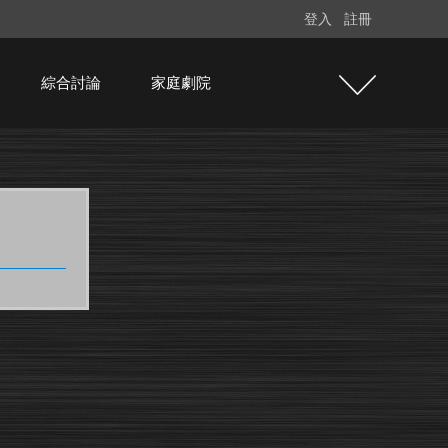
登入
註冊
綜合討論
家庭劇院