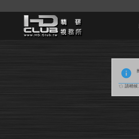
請稍候..