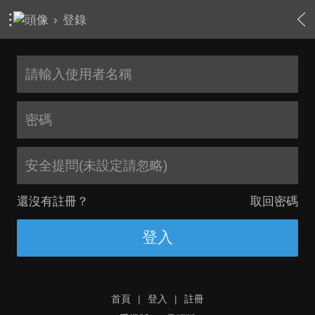
›
登錄
安全提問(未設定請忽略)
還沒有註冊？
取回密碼
登入
首頁
|
登入
|
註冊