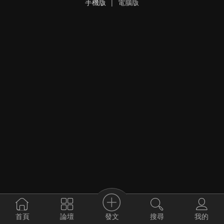
手機版
|
電腦版
發文
首頁
論壇
搜尋
我的