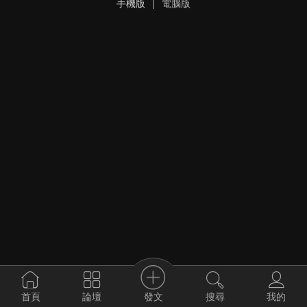
手機版
|
電腦版
發文
首頁
論壇
搜尋
我的