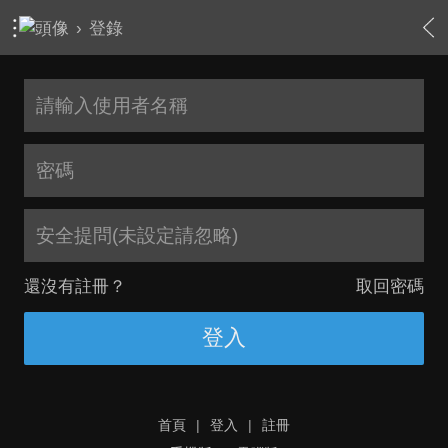
›
登錄
安全提問(未設定請忽略)
還沒有註冊？
取回密碼
登入
首頁
|
登入
|
註冊