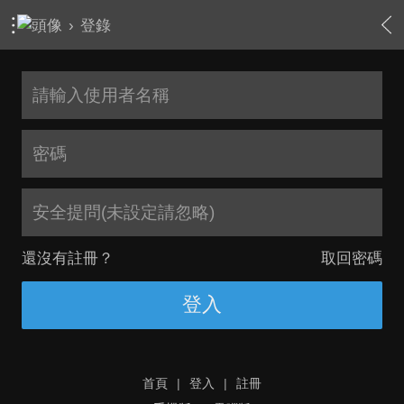
›
登錄
安全提問(未設定請忽略)
還沒有註冊？
取回密碼
登入
首頁
|
登入
|
註冊