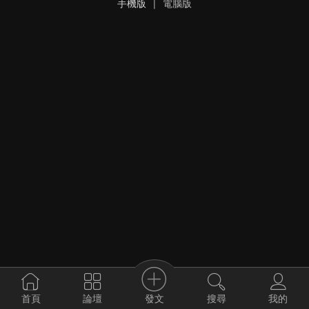
手機版
|
電腦版
發文
首頁
論壇
搜尋
我的