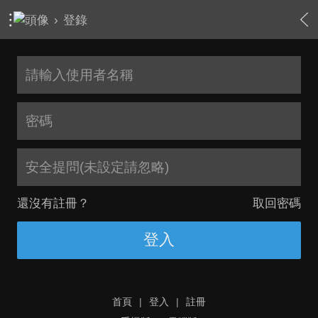
›
登錄
安全提問(未設定請忽略)
還沒有註冊？
取回密碼
登入
首頁
|
登入
|
註冊