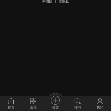
手機版
|
電腦版
發文
首頁
論壇
搜尋
我的