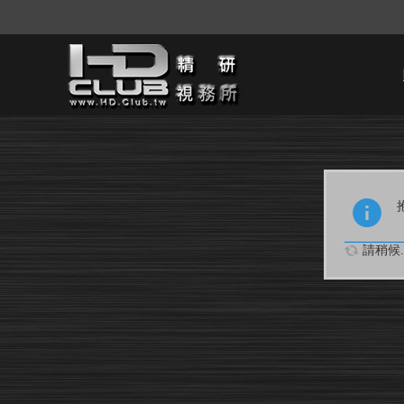
請稍候..