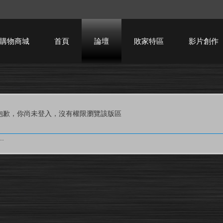
購物商城
首頁
論壇
敗家特區
影片創作
HTPC技術討論
抱歉，你尚未登入，沒有權限瀏覽該版區
.