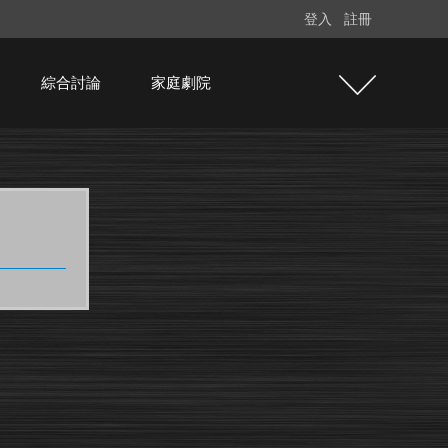
登入
註冊
綜合討論
家庭劇院