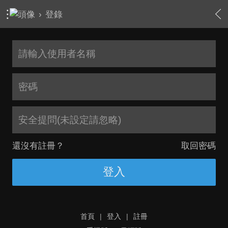
›
登錄
安全提問(未設定請忽略)
還沒有註冊？
取回密碼
登入
首頁
|
登入
|
註冊