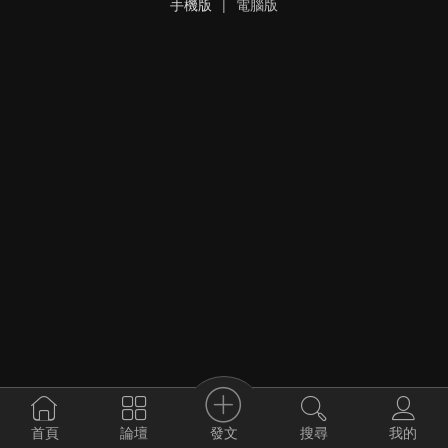
手機版
|
電腦版
發文
首頁
論壇
搜尋
我的