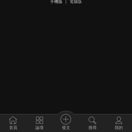
手機版
|
電腦版
發文
首頁
論壇
搜尋
我的