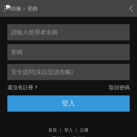
›
登錄
安全提問(未設定請忽略)
還沒有註冊？
取回密碼
登入
首頁
|
登入
|
註冊