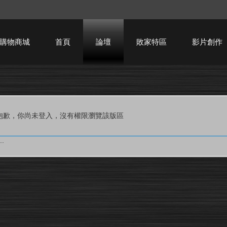
購物商城
首頁
論壇
敗家特區
影片創作
HTPC技術討論
抱歉，你尚未登入，沒有權限瀏覽該版區
.