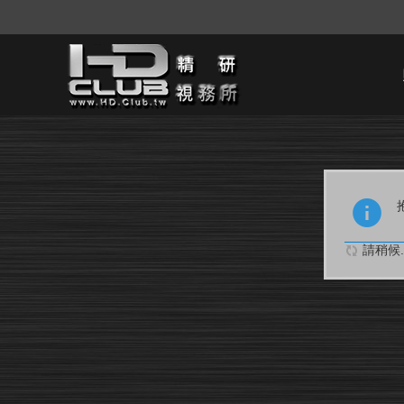
請稍候..