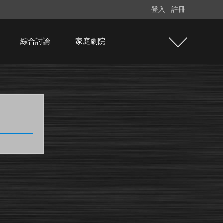
登入
註冊
綜合討論
家庭劇院