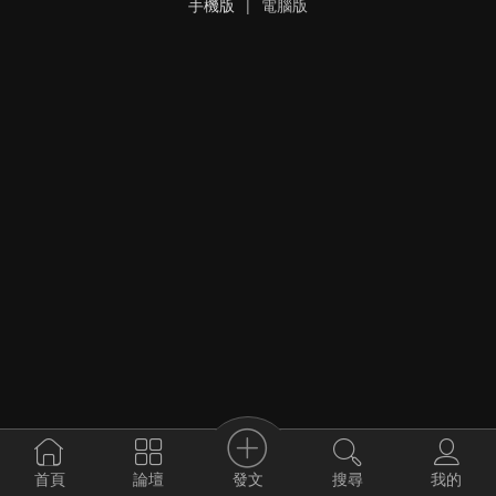
手機版
|
電腦版
發文
首頁
論壇
搜尋
我的