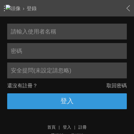
›
登錄
安全提問(未設定請忽略)
還沒有註冊？
取回密碼
登入
首頁
|
登入
|
註冊