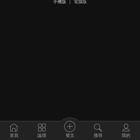
手機版
|
電腦版
發文
首頁
論壇
搜尋
我的