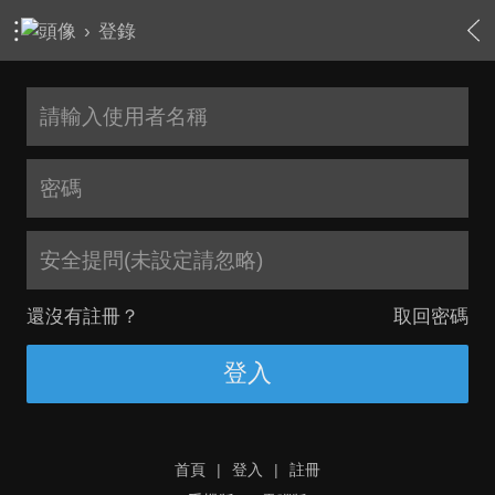
›
登錄
安全提問(未設定請忽略)
還沒有註冊？
取回密碼
登入
首頁
|
登入
|
註冊