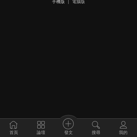
手機版
|
電腦版
發文
首頁
論壇
搜尋
我的