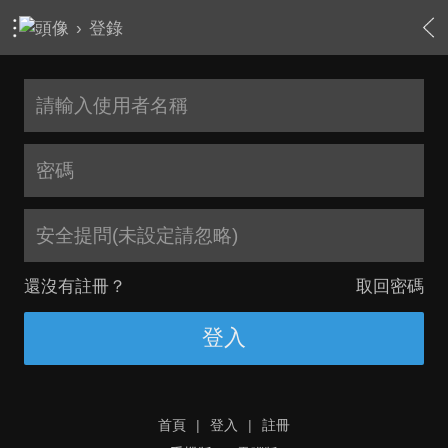
›
登錄
安全提問(未設定請忽略)
還沒有註冊？
取回密碼
登入
首頁
|
登入
|
註冊