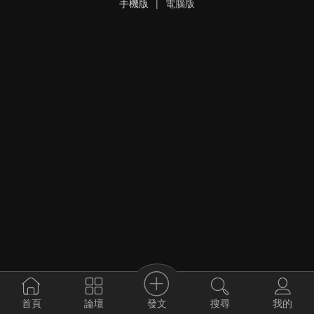
手機版
|
電腦版
發文
首頁
論壇
搜尋
我的