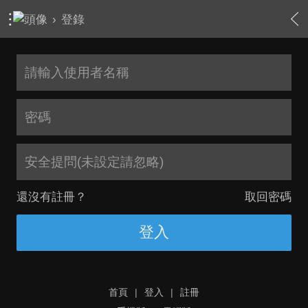
›
登錄
安全提問(未設定請忽略)
還沒有註冊？
取回密碼
登入
首頁
|
登入
|
註冊